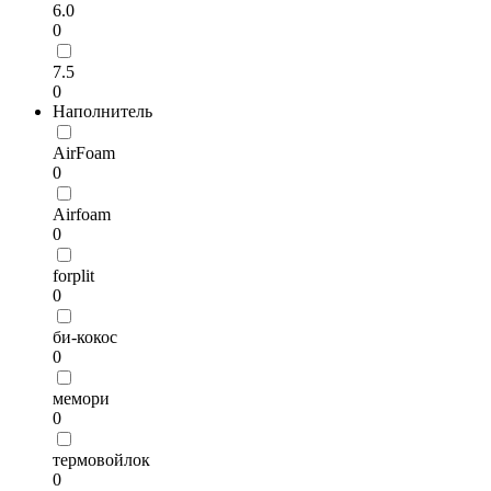
6.0
0
7.5
0
Наполнитель
AirFoam
0
Airfoam
0
forplit
0
би-кокос
0
мемори
0
термовойлок
0