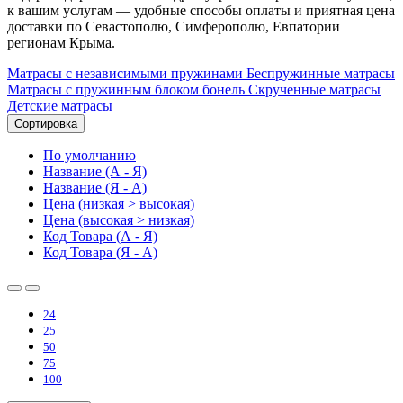
к вашим услугам — удобные способы оплаты и приятная цена
доставки по Севастополю, Симферополю, Евпатории
регионам Крыма.
Матрасы с независимыми пружинами
Беспружинные матрасы
Матрасы с пружинным блоком бонель
Скрученные матрасы
Детские матрасы
Сортировка
По умолчанию
Название (А - Я)
Название (Я - А)
Цена (низкая > высокая)
Цена (высокая > низкая)
Код Товара (А - Я)
Код Товара (Я - А)
24
25
50
75
100