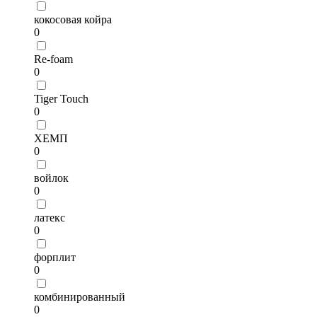
кокосовая койра
0
Re-foam
0
Tiger Touch
0
ХЕМП
0
войлок
0
латекс
0
форплит
0
комбинированный
0