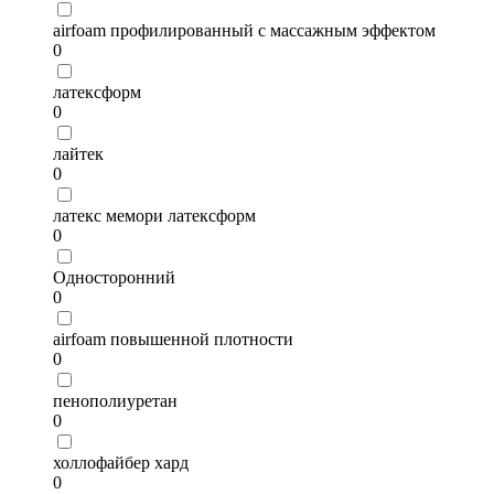
airfoam профилированный с массажным эффектом
0
латексформ
0
лайтек
0
латекс мемори латексформ
0
Односторонний
0
airfoam повышенной плотности
0
пенополиуретан
0
холлофайбер хард
0