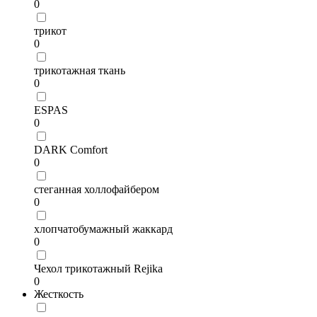
0
трикот
0
трикотажная ткань
0
ESPAS
0
DARK Comfort
0
стеганная холлофайбером
0
хлопчатобумажный жаккард
0
Чехол трикотажный Rejika
0
Жесткость