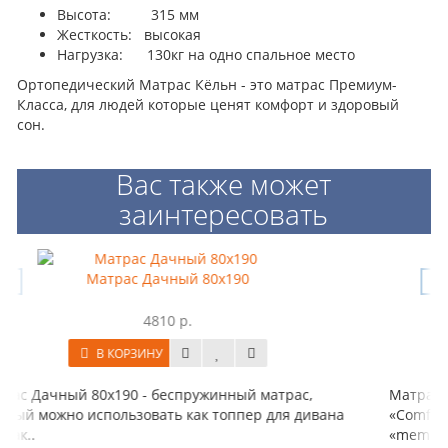
Высота: 315 мм
Жесткость: высокая
Нагрузка: 130кг на одно спальное место
Ортопедический Матрас Кёльн - это матрас Премиум-
Класса, для людей которые ценят комфорт и здоровый
сон.
Вас также может
заинтересовать
x190
Матрас Аризона беспружин
44100 р.
В КОРЗИНУ
нный матрас,
Матрас АРИЗОНА это уникальное сочет
оппер для дивана
«ComfoTex» ,инновационной пены с па
«memory..