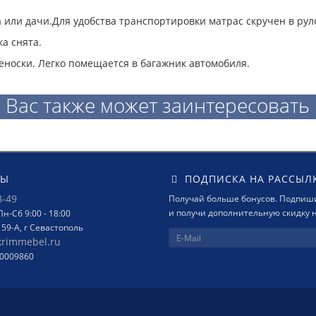
 или дачи.Для удобства транспортировки матрас скручен в рул
а снята.
еноски. Легко помещается в багажник автомобиля.
Вас также может заинтересовать
ТЫ
ПОДПИСКА НА РАССЫЛ
8-49
Получай больше бонусов. Подпиши
и получи дополнительную скидку н
н-Сб 9:00 - 18:00
159-А, г Севастополь
krimmebel.ru
00009860