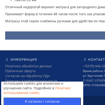
Отличный недорогой вариант матраса для загородного дома
Принимает форму в течении 48 часов после того, как упаковк
Матрасы этой серии снабжены ручками для удобства их пер
ИНФОРМАЦИЯ
КОНТАК
Политика обработки данных
+7(978) 846-0
Публичная оферта
Время работы: П
Согласие на обработку ПДн
ул. Хрусталева 
E-mail: info@
Политика Конфиденциальности
Используем cookies для аналитики и
ОГРН: 3159204
Условия соглашения
улучшения сайта. Подробнее в
Политике
использования cookie
.