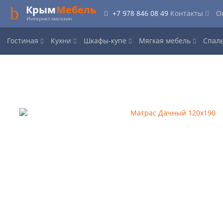
Крым
Мебель
+7 978 846 08 49
Контакты
О
Интернет-магазин
Гостиная
Кухни
Шкафы-купе
Мягкая мебель
Спал