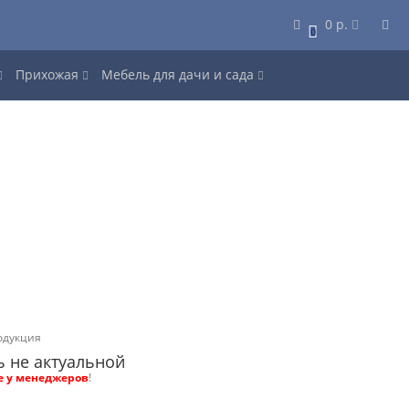
0 р.
0
Прихожая
Мебель для дачи и сада
одукция
ь не актуальной
е у менеджеров
!