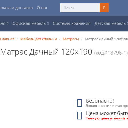
плата и доставка
О нас
ьня
Офисная мебель
Системы хранения
Детская мебель
Главная
Мебель для спальни
Матрасы
Матрас Дачный 120x190
Матрас Дачный 120x190
(код#18796-1)
Безопасно!
Экологически чистая пр
Цена может быт
Точную цену уточняйт