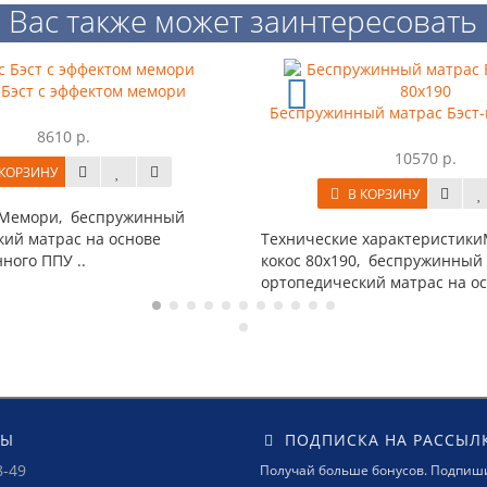
Вас также может заинтересовать
Крова
Беспружинный матрас Бэст-кокос 80x190
10570 р.
В КОРЗИНУ
Кровать-че
Технические характеристикиМатрас Бэст
комплект д
кокос 80x190, беспружинный
включающи
ортопедический матрас на осно..
ТЫ
ПОДПИСКА НА РАССЫЛ
8-49
Получай больше бонусов. Подпиши