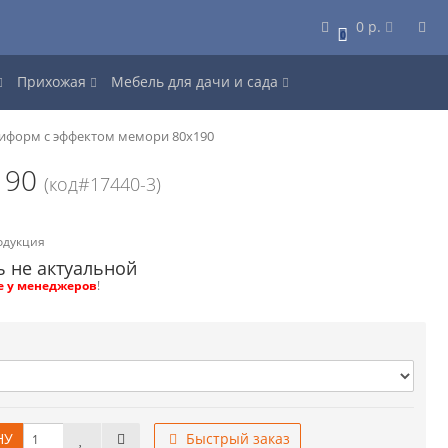
0 р.
0
Прихожая
Мебель для дачи и сада
форм с эффектом мемори 80x190
190
(код#17440-3)
одукция
ь не актуальной
е у менеджеров
!
НУ
Быстрый заказ