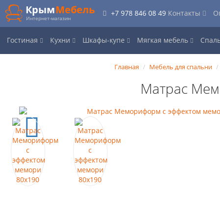
Крым
Мебель
+7 978 846 08 49
Контакты
О
Интернет-магазин
Гостиная
Кухни
Шкафы-купе
Мягкая мебель
Спал
Главная
Мебель для спальни
Матрас Мем