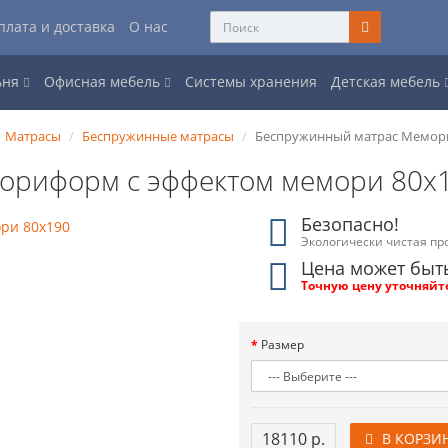
плата и доставка
О нас
ьня
Офисная мебель
Системы хранения
Детская мебель
Матрасы
Беспружинные матрасы
Беспружинный матрас Мемори
ориформ с эффектом мемори 80x
Безопасно!
Экологически чистая пр
Цена может быт
Точную цену уточняйт
Размер
18110 р.
В КОРЗИ