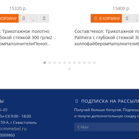
15320 р.
13400 р.
КОРЗИНУ
В КОРЗИНУ
: Трикотажное полотно
Состав:Чехол: Трикотажное п
убокой стежкой 300 гр/м2
Palmera с глубокой стежкой 3
омНаполнителиПеноп..
холлофайберомНаполнителиБл
ТЫ
ПОДПИСКА НА РАССЫЛ
8-49
Получай больше бонусов. Подпиши
и получи дополнительную скидку н
н-Сб 9:00 - 18:00
159-А, г Севастополь
krimmebel.ru
00009860