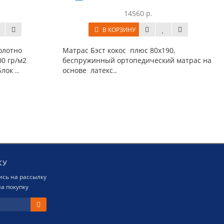
14560 р.
В КОРЗИНУ
олотно
Матрас Бэст кокос плюс 80x190,
00 гр/м2
беспружинный ортопедический матрас на
ок ..
основе латекс..
КУ
сь на рассылку
а покупку