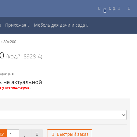
0 р.
0
Прихожая
Мебель для дачи и сада
с 80x200
00
(код#18928-4)
одукция
ь не актуальной
е у менеджеров
!
НУ
Быстрый заказ