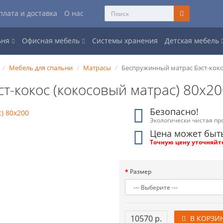
плата и доставка
О нас
ьня
Офисная мебель
Системы хранения
Детская мебель
Мебель для спальни
Матрасы
Беспружинный матрас Бэст-коко
ст-кокос (кокосовый матрас) 80x2
Безопасно!
Экологически чистая пр
Цена может быт
Точную цену уточняйт
Размер
10570 р.
В КОРЗИ