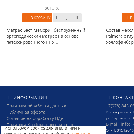
8610 р.
В КОРЗИНУ
В 
Матрас Бэст Мемори, беспружинный
Состав:Чехол
ортопедический матрас на основе
Palmera с гл
латексированного ППУ ..
холлофайбер
ИНФОРМАЦИЯ
КОНТАК
Политика обработки данных
+7(978) 846-0
Публичная оферта
Время работы: П
Согласие на обработку ПДн
ул. Хрусталева 
E-mail: info@
Политика Конфиденциальности
Используем cookies для аналитики и
ОГРН: 3159204
Условия соглашения
улучшения сайта. Подробнее в
Политике