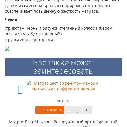
одним из самых натуральных природных материалов,
обеспечивает повышенную жесткость матраса.
Чехол:
(трикотаж черный рисунок стеганный холлофайбером
300гр/кв.м. - бурлет черный)
с ручками и аэраторами
Вас также может
заинтересовать
Матрас Бэст с эффектом мемори
Б
8610 р.
В КОРЗИНУ
рас Бэст Мемори, беспружинный ортопедический