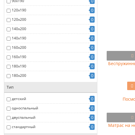
0
90x190
0
120x190
0
120x200
0
140x200
0
140x190
0
160x200
0
160x190
Беспружинны
0
180x190
0
180x200
Тип
0
детский
Посмо
0
односпальный
0
двуспальный
Матрас на н
0
стандартный