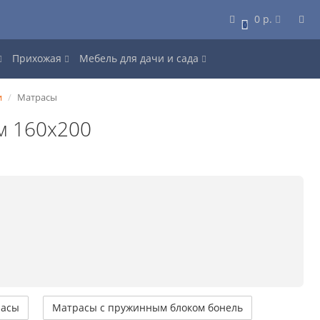
0 р.
0
Прихожая
Мебель для дачи и сада
и
Матрасы
м 160х200
расы
Матрасы с пружинным блоком бонель