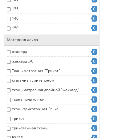
0
135
0
140
0
150
Материал чехла
0
жаккард
0
жаккард х/б
0
Ткань матрасная "Трикот"
0
стеганная синтепоном
0
ткань матрасная двойной "жаккард"
0
ткань поликоттон
0
ткань трикотажная Rejika
0
трикот
0
трикотажная ткань
0
ESPAS