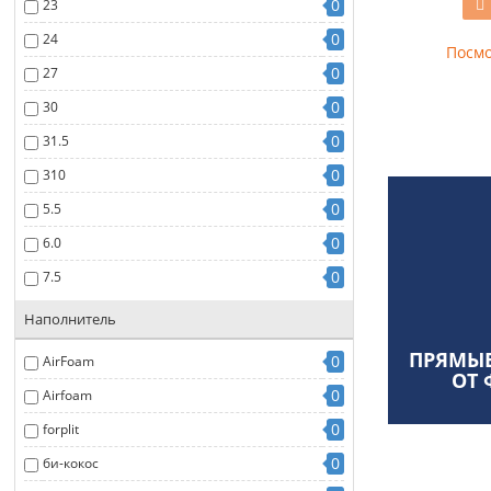
0
23
0
24
Посмо
0
27
0
30
0
31.5
0
310
0
5.5
0
6.0
0
7.5
Наполнитель
ПРЯМЫЕ
0
AirFoam
ОТ 
0
Airfoam
0
forplit
0
би-кокос