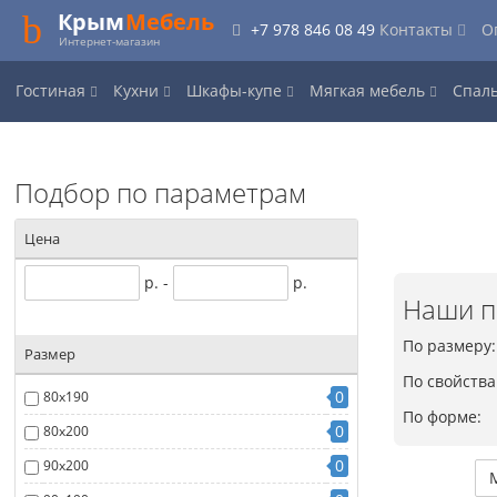
Крым
Мебель
+7 978 846 08 49
Контакты
О
Интернет-магазин
Гостиная
Кухни
Шкафы-купе
Мягкая мебель
Спал
Подбор по параметрам
Цена
р. -
р.
Наши п
По размеру:
Размер
По свойства
0
80x190
По форме:
0
80x200
0
90x200