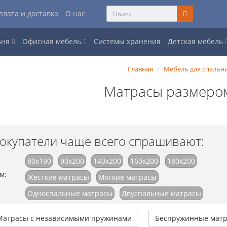
плата и доставка
О нас
ьня
Офисная мебель
Системы хранения
Детская мебель
Главная
Мебель для спальн
Матрасы размеро
окупатели чаще всего спрашивают:
80x190
90x200
140x200
160x200
180x200
м:
Жесткие матрасы
Мягкие матрасы
Односпальные матрасы
Двуспальные матрасы
Матрасы с независимыми пружинами
Беспружинные мат