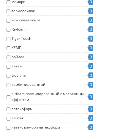
0
мемори
0
термовойлок
0
кокосовая койра
0
Re-foam
0
Tiger Touch
0
ХЕМП
0
войлок
0
латекс
0
форплит
0
комбинированный
airfoam профилированный с массажным
0
эффектом
0
латексформ
0
лайтек
0
латекс мемори латексформ