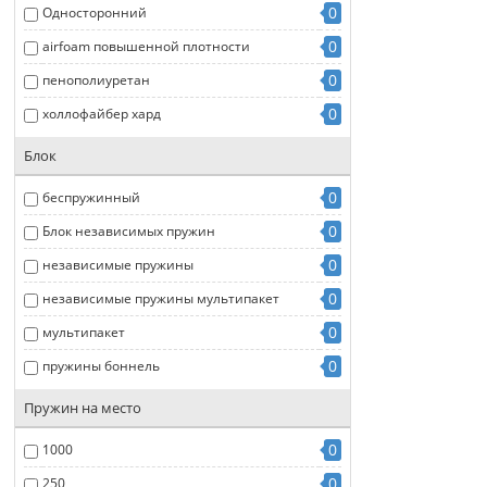
0
Односторонний
0
airfoam повышенной плотности
0
пенополиуретан
0
холлофайбер хард
Блок
0
беспружинный
0
Блок независимых пружин
0
независимые пружины
0
независимые пружины мультипакет
0
мультипакет
0
пружины боннель
Пружин на место
0
1000
0
250