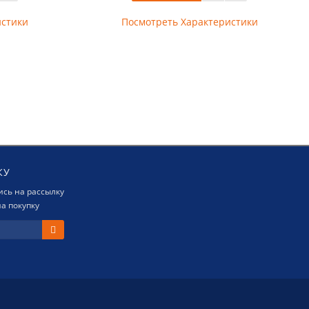
истики
Посмотреть Характеристики
КУ
сь на рассылку
а покупку