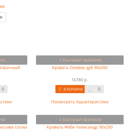
ия
отр
Быстрый просмотр
розрачный
Кровать Оливер дуб 90х200
16780 р.
В КОРЗИНУ
истики
Посмотреть Характеристики
отр
Быстрый просмотр
массива сосны
Кровать Фаби палисандр 90х200