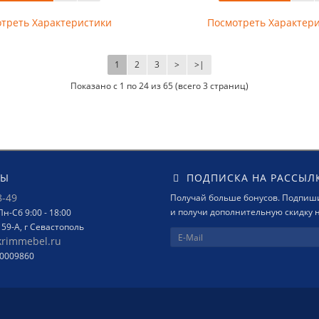
треть Характеристики
Посмотреть Характер
1
2
3
>
>|
Показано с 1 по 24 из 65 (всего 3 страниц)
ТЫ
ПОДПИСКА НА РАССЫЛ
8-49
Получай больше бонусов. Подпиши
и получи дополнительную скидку н
н-Сб 9:00 - 18:00
159-А, г Севастополь
krimmebel.ru
00009860