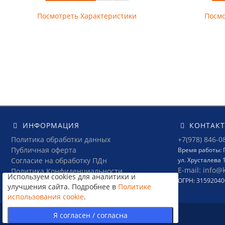
Посмотреть Характеристики
Посмо
ИНФОРМАЦИЯ
КОНТАК
Политика обработки данных
+7(978) 846-0
Публичная оферта
Время работы: П
Согласие на обработку ПДн
ул. Хрусталева 
E-mail: info@
Политика Конфиденциальности
Используем cookies для аналитики и
ОГРН: 3159204
Условия соглашения
улучшения сайта. Подробнее в
Политике
использования cookie
.