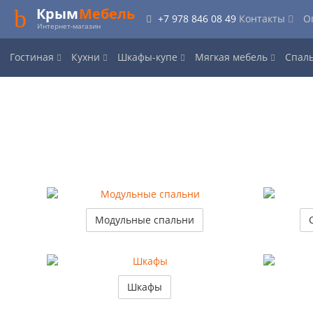
Крым
Мебель
+7 978 846 08 49
Контакты
О
Интернет-магазин
Гостиная
Кухни
Шкафы-купе
Мягкая мебель
Спал
Модульные спальни
Шкафы