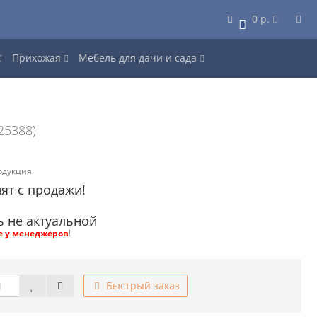
0 р.
0
Прихожая
Мебель для дачи и сада
25388)
одукция
ят с продажи!
ь не актуальной
е у менеджеров
!
Быстрый заказ