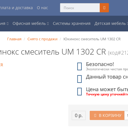
плата и доставка
О нас
ьня
Офисная мебель
Системы хранения
Детская мебель
Главная
Снято с продажи
Юкинокс смеситель UM 1302 CR
нокс смеситель UM 1302 CR
(код#21
Безопасно!
Экологически чистая пр
Данный товар сн
Цена может быт
Точную цену уточняйт
0 р.
В КОРЗИНУ