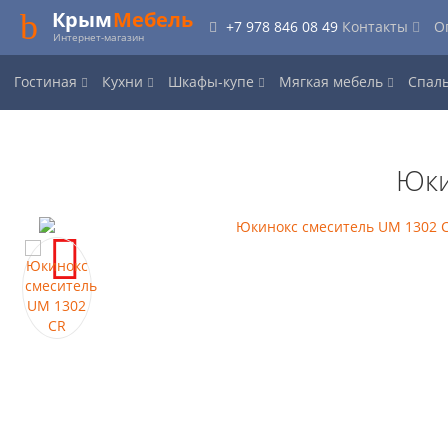
Крым
Мебель
+7 978 846 08 49
Контакты
О
Интернет-магазин
Гостиная
Кухни
Шкафы-купе
Мягкая мебель
Спал
Юки