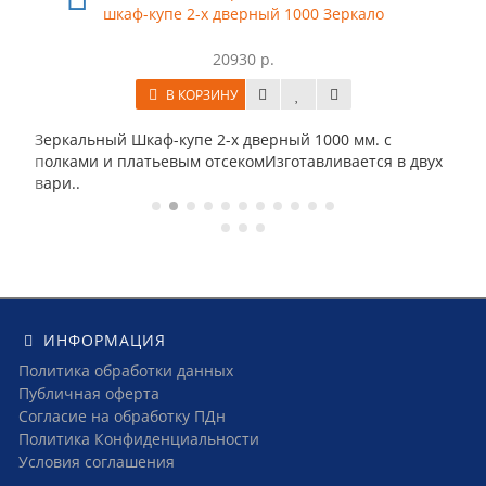
-купе 2-х дверный 1000 Зеркало
Шкаф-купе
20930 р.
В КОРЗИНУ
В
каф-купе 2-х дверный 1000 мм. с
Зеркальный Шкаф-к
атьевым отсекомИзготавливается в двух
полками и платьев
вари..
ИНФОРМАЦИЯ
Политика обработки данных
Публичная оферта
Согласие на обработку ПДн
Политика Конфиденциальности
Условия соглашения