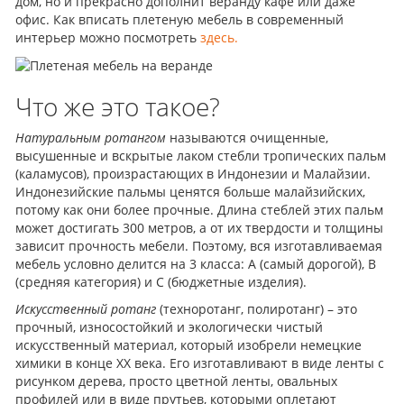
дом, но и прекрасно дополнит веранду кафе или даже
офис. Как вписать плетеную мебель в современный
интерьер можно посмотреть
здесь.
Что же это такое?
Натуральным ротангом
называются очищенные,
высушенные и вскрытые лаком стебли тропических пальм
(каламусов), произрастающих в Индонезии и Малайзии.
Индонезийские пальмы ценятся больше малайзийских,
потому как они более прочные. Длина стеблей этих пальм
может достигать 300 метров, а от их твердости и толщины
зависит прочность мебели. Поэтому, вся изготавливаемая
мебель условно делится на 3 класса: А (самый дорогой), В
(средняя категория) и С (бюджетные изделия).
Искусственный ротанг
(техноротанг, полиротанг) – это
прочный, износостойкий и экологически чистый
искусственный материал, который изобрели немецкие
химики в конце ХХ века. Его изготавливают в виде ленты с
рисунком дерева, просто цветной ленты, овальных
профилей или в виде прутьев, которыми оплетают