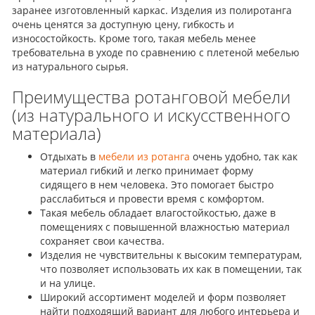
заранее изготовленный каркас. Изделия из полиротанга
очень ценятся за доступную цену, гибкость и
износостойкость. Кроме того, такая мебель менее
требовательна в уходе по сравнению с плетеной мебелью
из натурального сырья.
Преимущества ротанговой мебели
(из натурального и искусственного
материала)
Отдыхать в
мебели из ротанга
очень удобно, так как
материал гибкий и легко принимает форму
сидящего в нем человека. Это помогает быстро
расслабиться и провести время с комфортом.
Быстрый просмотр
Быстрый просм
Такая мебель обладает влагостойкостью, даже в
помещениях с повышенной влажностью материал
Матрас на независимых пружинах
Кресло BK-8
сохраняет свои качества.
Гефест 80x190
12376 р.
Изделия не чувствительны к высоким температурам,
14090 р.
В КОРЗИНУ
что позволяет использовать их как в помещении, так
В КОРЗИНУ
и на улице.
Широкий ассортимент моделей и форм позволяет
найти подходящий вариант для любого интерьера и