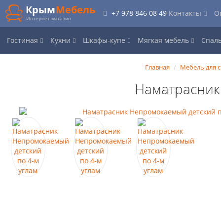
Крым
Мебель
+7 978 846 08 49
Контакты
О
Интернет-магазин
Гостиная
Кухни
Шкафы-купе
Мягкая мебель
Спал
Главная
Мебель для 
Наматрасник