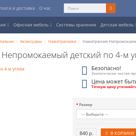
плата и доставка
О нас
ьня
Офисная мебель
Системы хранения
Детская мебель
спальни
Аксессуары
Наматрасники
Наматрасник Непромокаемы
 Непромокаемый детский по 4-м 
Безопасно!
Экологически чистая пр
Цена может быт
Точную цену уточняйт
Размер
840 р.
В КОРЗИНУ