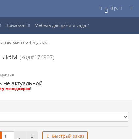
0 р.
0
Прихожая
Мебель для дачи и сада
й детский по 4-м углам
углам
(код#174907)
одукция
ь не актуальной
е у менеджеров
!
Быстрый заказ