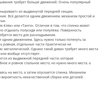
ладывания требует больше движений. Очень популярный
выныривает» из выдвинутой передней секции,
ние. Всё делается одним движением, механизм простой и
тык.
к-Кляк» или «Танго». Отличие в том, что спинка может
но отдыхать полусидя или полулёжа. Поверхность
ебуется место для раскладывания.
 одним движением. Здесь нужно только потянуть за
ть ровная, отдельные части практически не
Быстрый просмотр
Быстрый
кас металлический. Однако такой диван требует много места
или вообще отсутствует.
мпьютерное кресло МЕТТА BP-8
Компьютерное крес
ается из выдвижной передней части, которая
11382 р.
3852
ное и ровное спальное место, но нужно много места, а
В КОРЗИНУ
В КОРЗИНУ
ясь на место, а затем опускается спинка. Механизм
о вероятность некачественной сборки или деталей.