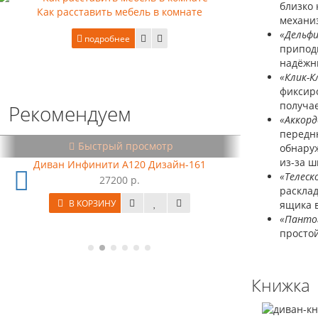
близко 
Как расставить мебель в комнате
механи
«Дельф
подробнее
припод
надёжн
«Клик-К
фиксиро
получае
Рекомендуем
«Аккорд
передню
осмотр
Быстрый просмотр
обнаруж
из-за ш
0 Дизайн-161
Матрас на независимых пружинах Гефе
«Телеск
80x190
расклад
14090 р.
ящика в
В КОРЗИНУ
«Панто
простой
Книжка