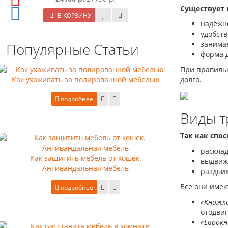
Существует 
В КОРЗИНУ
надёжно
удобств
занима
Популярные Статьи
форма д
При правильн
Как ухаживать за полированной мебелью
долго.
подробнее
Виды т
Так как спо
раскла
Как защитить мебель от кошек.
выдвиж
Антивандальная мебель
раздви
Все они имею
подробнее
«Книжк
отодвиг
«Еврок