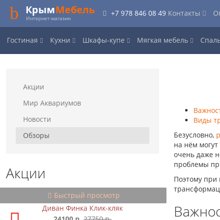
Крым
Мебель
+7 978 846 08 49
Контакты
О
Интернет-магазин
Гостиная
Кухни
Шкафы-купе
Мягкая мебель
Спал
Акции
Мир Аквариумов
Важнос
Новости
Виды т
Безусловно,
Обзоры
на нём могут
очень даже н
проблемы при
Акции
Поэтому при 
трансформац
Быстрый просмотр
Важнос
Диван Финка Клик-кляк
24100 р.
27750 р.