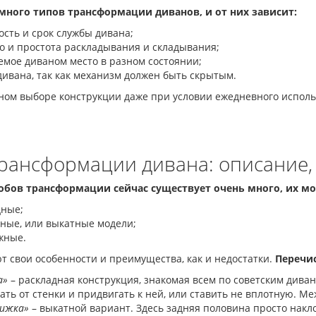
много типов трансформации диванов, и от них зависит:
сть и срок службы дивана;
о и простота раскладывания и складывания;
емое диваном место в разном состоянии;
ивана, так как механизм должен быть скрытым.
ом выборе конструкции даже при условии ежедневного использ
рансформации дивана: описание,
собов трансформации сейчас существует очень много, их м
дные;
ные, или выкатные модели;
жные.
т свои особенности и преимущества, как и недостатки.
Перечи
а»
– раскладная конструкция, знакомая всем по советским дива
ать от стенки и придвигать к ней, или ставить не вплотную. 
нижка»
– выкатной вариант. Здесь задняя половина просто накл