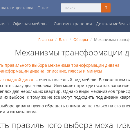
плата и доставка
О нас
ьня
Офисная мебель
Системы хранения
Детская мебель
Главная
Блог
Обзоры
Механизмы трансфо
Механизмы трансформации ди
ть правильного выбора механизма трансформации дивана
рансформации дивана: описание, плюсы и минусы
раскладной диван
– очень полезный вид мебели. В сложенном ви
 спать сразу два человека. Или может пригодиться как запасное
еплох для небольших квартир. Однако виды механизмов транс
 их выборе. К тому же не все могут подходить под дизайн квар
выборе дивана нужно обращать внимание не только на его вне
ии и их механизм.
ть правильного выбора механиз