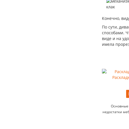
Конечно, вид
По сути, див
способами. 
виде и на уд
имела прорез
Расклад
Основные 
недостатки меб