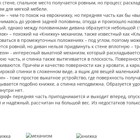
к стене, спальное место получается ровным, но процесс раск
зм для мягкой мебели.
ин»
– чем-то похож на еврокнижку, но передняя часть как бы «
нимаясь до уровня задней половины, откуда и произошло назва
ый, однако между половинками дивана образуется небольшой с
лак»
– похожий на «Книжку» механизм, также известный как «Кли
ваться в промежуточных положениях – под углом, поэтому мож
тся ровной, но диван нельзя придвинуть к стене вплотную – тр
еон»
- интересный выкатной механизм, который раскладывается
ю часть, и спинка также вытягивается в плоскость. Поверхнос
Быстрый просмотр
иваются. Причём и качество поверхности как у кровати, а кар
ирокой спинки в сложенном виде, а ящик для вещей маленький 
ст
Кресло BK-8
Ко
оп»
- тоже простое выкатное устройство, где поверхность получ
12376 р.
ывается подобно книжке, а спинка неподвижна. Образуется удоб
В КОРЗИНУ
нутри нет.
граф»
передняя часть приподнимается и выходит вперед, опуска
 и надёжный, рассчитан на большой вес. Из недостатков тольк