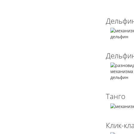
Дельфи
Дельфин
Танго
Клик-кл