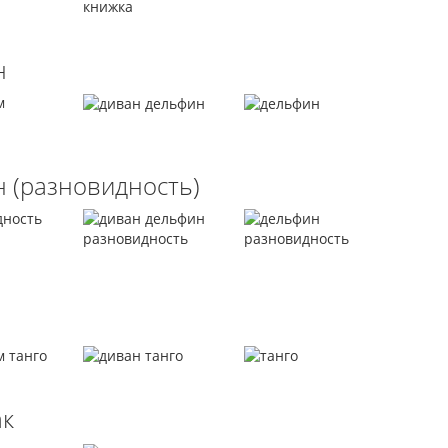
н
 (разновидность)
ак