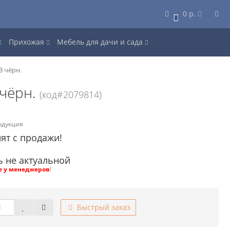
0 р.
0
Прихожая
Мебель для дачи и сада
3 чёрн.
 чёрн.
(код#2079814)
одукция
ят с продажи!
ь не актуальной
е у менеджеров
!
Быстрый заказ