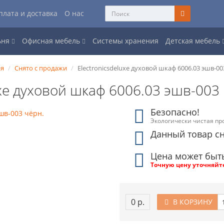
плата и доставка
О нас
ьня
Офисная мебель
Системы хранения
Детская мебель
ая
Снято с продажи
Electronicsdeluxe духовой шкаф 6006.03 эшв-00
uxe духовой шкаф 6006.03 эшв-003
Безопасно!
Экологически чистая пр
Данный товар сн
Цена может быт
Точную цену уточняйт
0 р.
В КОРЗИНУ