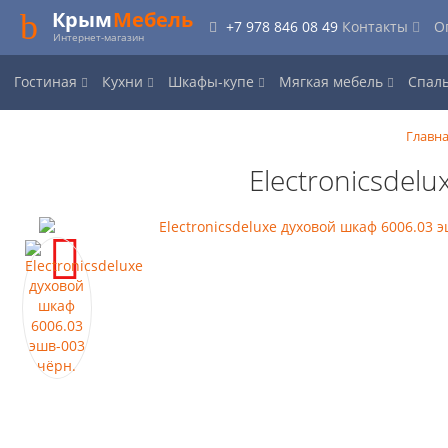
Крым
Мебель
+7 978 846 08 49
Контакты
О
Интернет-магазин
Гостиная
Кухни
Шкафы-купе
Мягкая мебель
Спал
Главн
Electronicsdel