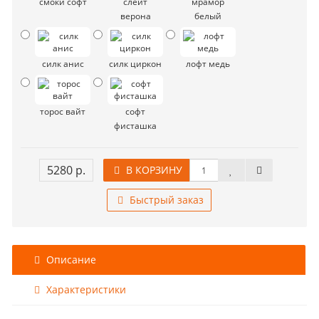
смоки софт
слейт
мрамор
верона
белый
силк анис
силк циркон
лофт медь
торос вайт
софт
фисташка
5280 р.
В КОРЗИНУ
Быстрый заказ
Описание
Характеристики