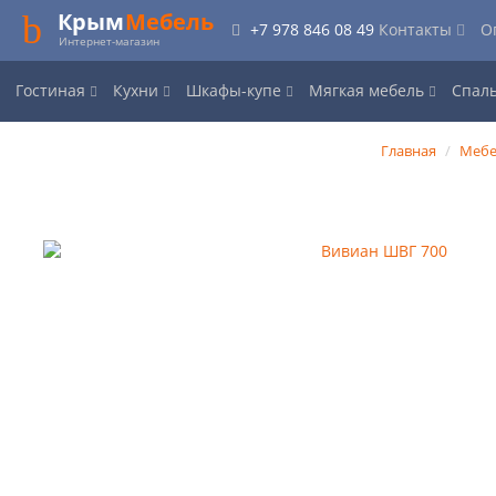
Крым
Мебель
+7 978 846 08 49
Контакты
О
Интернет-магазин
Гостиная
Кухни
Шкафы-купе
Мягкая мебель
Спал
Главная
Мебе