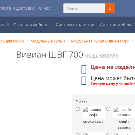
плата и доставка
О нас
ьня
Офисная мебель
Системы хранения
Детская мебель
ль для кухни
Модульные кухни
Модульная кухня Вивиан МДФ
Вивиан ШВГ 700
(код#380099)
Цена на издел
Цена может быт
Точную цену уточняйт
Цвет
смоки софт
слейт
верона