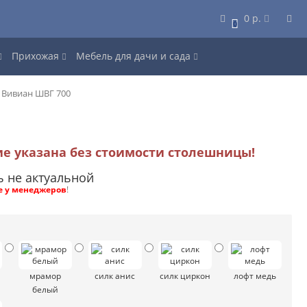
0 р.
0
Прихожая
Мебель для дачи и сада
Вивиан ШВГ 700
ие указана без стоимости столешницы!
ь не актуальной
е у менеджеров
!
мрамор
силк анис
силк циркон
лофт медь
белый