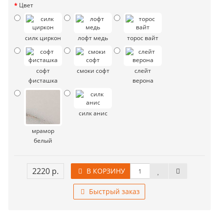
Цвет
силк циркон
лофт медь
торос вайт
софт
смоки софт
слейт
фисташка
верона
силк анис
мрамор
белый
2220 р.
В КОРЗИНУ
Быстрый заказ