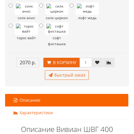
силк анис
силк циркон
лофт медь
торос вайт
софт
фисташка
2070 р.
В КОРЗИНУ
Быстрый заказ
Описание
Характеристики
Описание Вивиан ШВГ 400