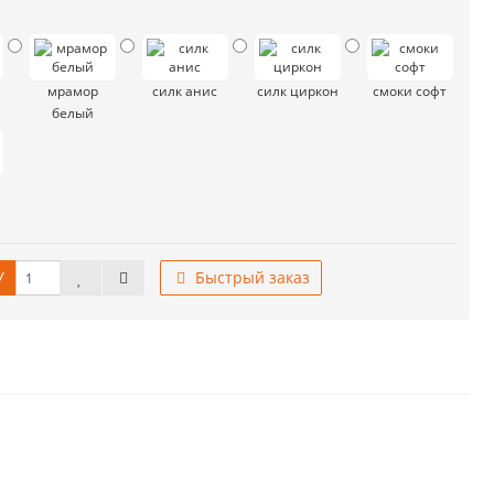
мрамор
силк анис
силк циркон
смоки софт
белый
У
Быстрый заказ