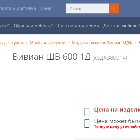
плата и доставка
О нас
ьня
Офисная мебель
Системы хранения
Детская мебель
ь для кухни
Модульные кухни
Модульная кухня Вивиан МДФ
Вивиан ШВ 600 1Д
(код#380014)
Цена на издел
Цена может быт
Точную цену уточняйт