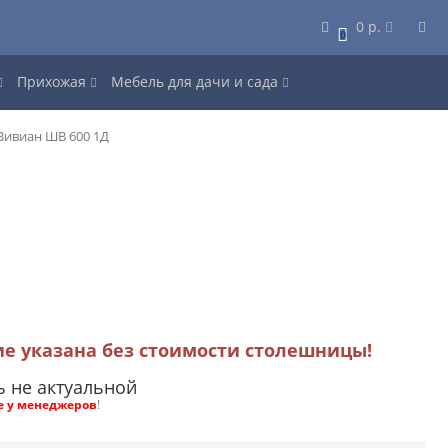
0 р.
0
Прихожая
Мебель для дачи и сада
Вивиан ШВ 600 1Д
ие указана без стоимости столешницы!
ь не актуальной
е у менеджеров
!