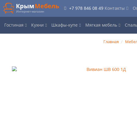
Крым
Мебель
+7 978 846 08 49
Контакты
О
Интернет-магазин
Гостиная
Кухни
Шкафы-купе
Мягкая мебель
Спал
Главная
Мебел