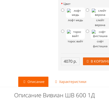
Цвет
лофт медь
слейт
верона
торос вайт
софт
фисташка
4070 р.
В КОРЗИН
Описание
Характеристики
Описание Вивиан ШВ 600 1Д