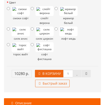
Цвет
смоки софт
слейт
мрамор
верона
белый
силк анис
силк циркон
лофт медь
торос вайт
софт
фисташка
10280 р.
В КОРЗИНУ
Быстрый заказ
Описание