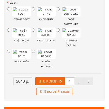
Цвет
смоки софт
силк анис
софт
фисташка
лофт медь
силк циркон
мрамор
белый
торос вайт
слейт
верона
5040 р.
В КОРЗИНУ
Быстрый заказ