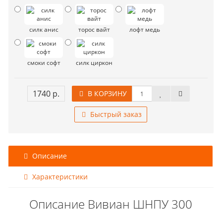
силк анис
торос вайт
лофт медь
смоки софт
силк циркон
1740 р.
В КОРЗИНУ
Быстрый заказ
Описание
Характеристики
Описание Вивиан ШНПУ 300