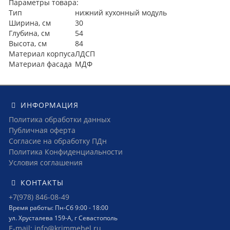
Параметры товара:
Тип
нижний кухонный модуль
Ширина, см
30
Глубина, см
54
Высота, см
84
Материал корпуса
ЛДСП
Материал фасада
МДФ
ИНФОРМАЦИЯ
Политика обработки данных
Публичная оферта
Согласие на обработку ПДн
Политика Конфиденциальности
Условия соглашения
КОНТАКТЫ
+7(978) 846-08-49
Время работы: Пн-Сб 9:00 - 18:00
ул. Хрусталева 159-А, г Севастополь
E-mail: info@krimmebel.ru