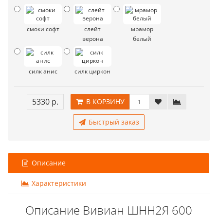
смоки софт
слейт
мрамор
верона
белый
силк анис
силк циркон
5330 р.
В КОРЗИНУ
Быстрый заказ
Описание
Характеристики
Описание Вивиан ШНН2Я 600