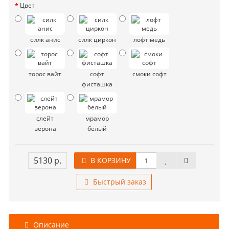
Цвет
силк анис
силк циркон
лофт медь
торос вайт
софт
смоки софт
фисташка
слейт
мрамор
верона
белый
5130 р.
В КОРЗИНУ
Быстрый заказ
Описание