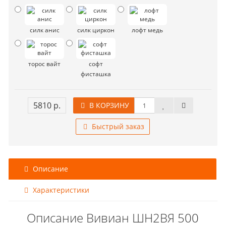
силк анис
силк циркон
лофт медь
торос вайт
софт
фисташка
5810 р.
В КОРЗИНУ
Быстрый заказ
Описание
Характеристики
Описание Вивиан ШН2ВЯ 500