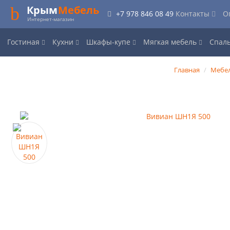
Крым
Мебель
+7 978 846 08 49
Контакты
О
Интернет-магазин
Гостиная
Кухни
Шкафы-купе
Мягкая мебель
Спал
Главная
Мебел