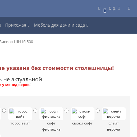
0 р.
0
Прихожая
Мебель для дачи и сада
Вивиан ШН1Я 500
ие указана без стоимости столешницы!
ь не актуальной
е у менеджеров
!
торос вайт
софт
смоки софт
слейт
фисташка
верона