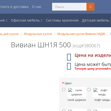
плата и доставка
О нас
ьня
Офисная мебель
Системы хранения
Детская мебель
ь для кухни
Модульные кухни
Модульная кухня Вивиан МДФ
Вивиан ШН1Я 500
(код#380067)
Цена на издел
Цена может быт
Точную цену уточняйт
Цвет
силк циркон
лофт медь