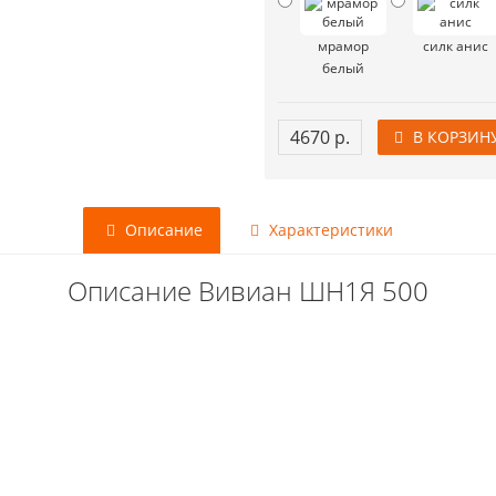
мрамор
силк анис
белый
4670 р.
В КОРЗИН
Описание
Характеристики
Описание Вивиан ШН1Я 500