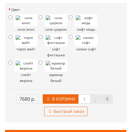
Цвет
силк анис
силк циркон
лофт медь
торос вайт
софт
смоки софт
фисташка
слейт
мрамор
верона
белый
7680 р.
В КОРЗИНУ
Быстрый заказ