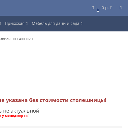
0 р.
0
Прихожая
Мебель для дачи и сада
ивиан ШН 400 Ф20
ие указана без стоимости столешницы!
ь не актуальной
е у менеджеров
!