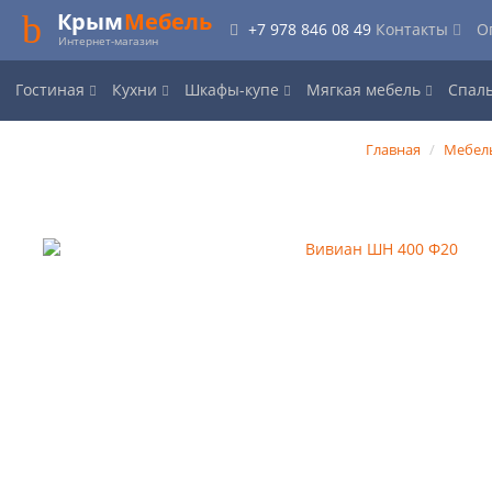
Крым
Мебель
+7 978 846 08 49
Контакты
О
Интернет-магазин
Гостиная
Кухни
Шкафы-купе
Мягкая мебель
Спал
Главная
Мебель