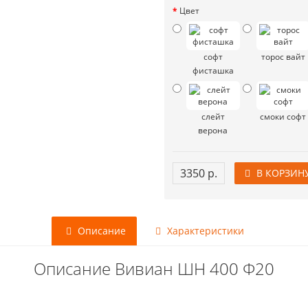
Цвет
софт
торос вайт
фисташка
слейт
смоки софт
верона
3350 р.
В КОРЗИН
Описание
Характеристики
Описание Вивиан ШН 400 Ф20