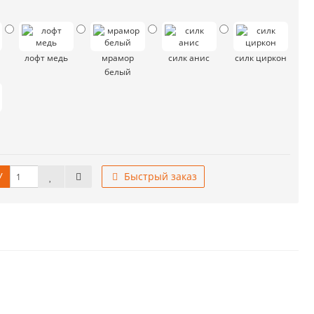
лофт медь
мрамор
силк анис
силк циркон
белый
У
Быстрый заказ