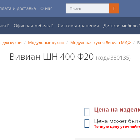
плата и доставка
О нас
ьня
Офисная мебель
Системы хранения
Детская мебель
 для кухни
Модульные кухни
Модульная кухня Вивиан МДФ
В
Вивиан ШН 400 Ф20
(код#380135)
Цена на издел
Цена может быт
Точную цену уточняйт