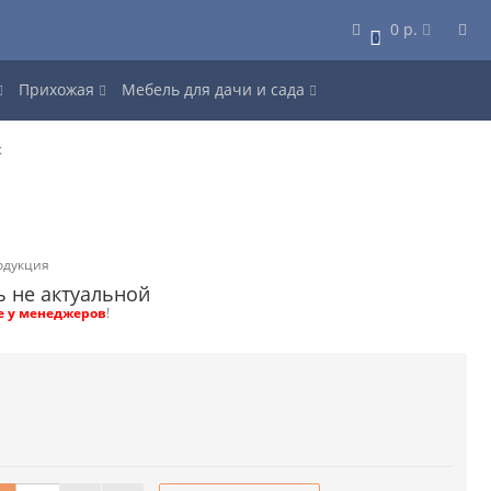
0 р.
0
Прихожая
Мебель для дачи и сада
х
одукция
ь не актуальной
е у менеджеров
!