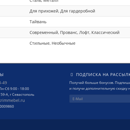
Сталь, Металл
Для прихожей, Для гардеробной
Тайвань
Современный, Прованс, Лофт, Классический
Стильные, Необычные
ТЫ
ПОДПИСКА НА РАССЫЛ
8-49
Получай больше бонусов. Подпиши
и получи дополнительную скидку н
н-Сб 9:00 - 18:00
159-А, г Севастополь
krimmebel.ru
00009860