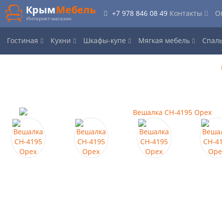
Крым
Мебель
+7 978 846 08 49
Контакты
О
Интернет-магазин
Гостиная
Кухни
Шкафы-купе
Мягкая мебель
Спал