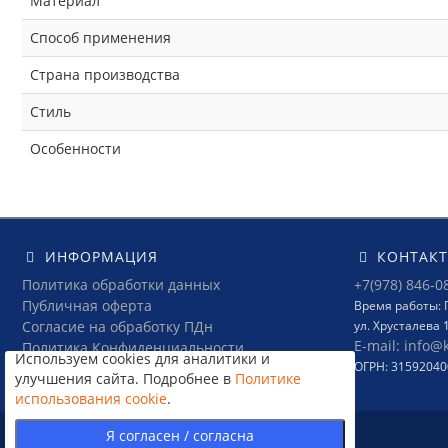
Материал
Способ применения
Страна производства
Стиль
Особенности
ИНФОРМАЦИЯ
КОНТАК
Политика обработки данных
+7(978) 846-0
Публичная оферта
Время работы: П
Согласие на обработку ПДн
ул. Хрусталева 
E-mail: info@
Политика Конфиденциальности
Используем cookies для аналитики и
ОГРН: 3159204
Условия соглашения
улучшения сайта. Подробнее в
Политике
использования cookie
.