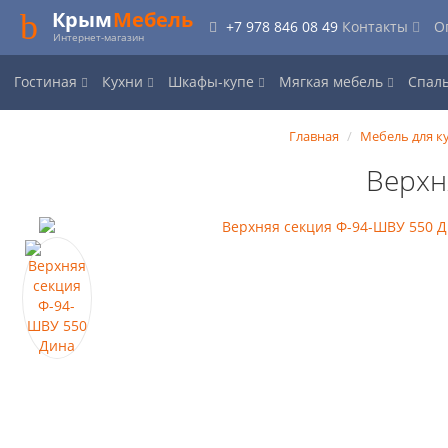
Крым
Мебель
+7 978 846 08 49
Контакты
О
Интернет-магазин
Гостиная
Кухни
Шкафы-купе
Мягкая мебель
Спал
Главная
Мебель для к
Верхн