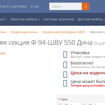
плата и доставка
О нас
ьня
Офисная мебель
Системы хранения
Детская мебель
ухни
Модульные кухни
Модульная кухня Дина ЛДСП
Верхняя с
яя секция Ф-94-ШВУ 550 Дина
(код#
Упаковка
Данный товар продается
Безопасно!
Экологически чистая пр
Цена на издел
Цена может быт
Точную цену уточняйт
Цвет