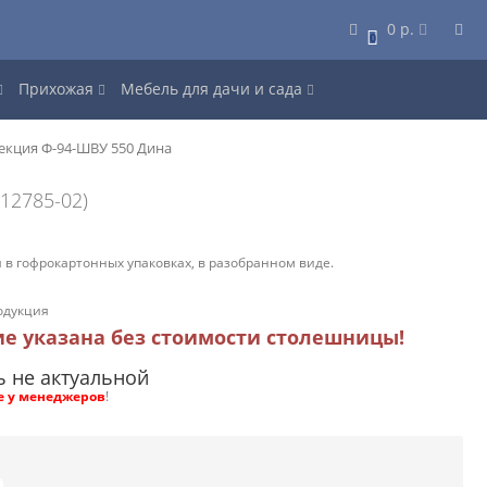
0 р.
0
Прихожая
Мебель для дачи и сада
екция Ф-94-ШВУ 550 Дина
12785-02)
 в гофрокартонных упаковках, в разобранном виде.
одукция
ие указана без стоимости столешницы!
ь не актуальной
е у менеджеров
!