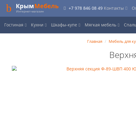
Крым
Мебель
+7 978 846 08 49
Контакты
О
Интернет-магазин
Гостиная
Кухни
Шкафы-купе
Мягкая мебель
Спал
Главная
Мебель для к
Верхн