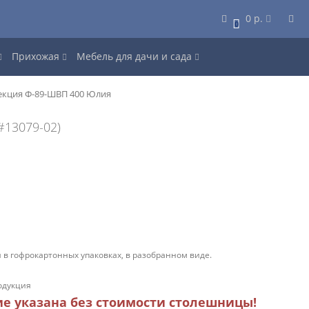
0 р.
0
Прихожая
Мебель для дачи и сада
екция Ф-89-ШВП 400 Юлия
#13079-02)
 в гофрокартонных упаковках, в разобранном виде.
одукция
ие указана без стоимости столешницы!