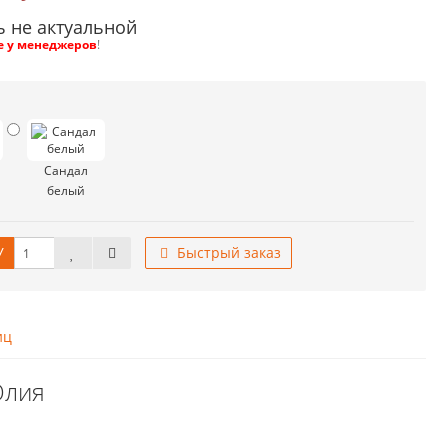
ь не актуальной
е у менеджеров
!
Сандал
белый
У
Быстрый заказ
иц
Юлия