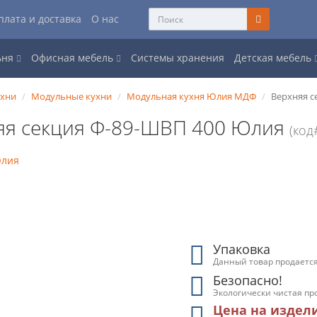
плата и доставка
О нас
ьня
Офисная мебель
Системы хранения
Детская мебель
ухни
Модульные кухни
Модульная кухня Юлия МДФ
Верхняя с
яя секция Ф-89-ШВП 400 Юлия
(код
Упаковка
Данный товар продается
Безопасно!
Экологически чистая пр
Цена на издел