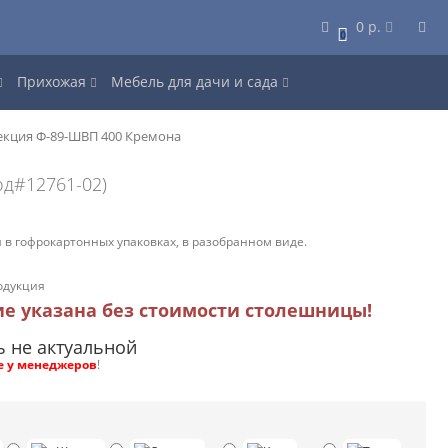
0 р.
0
Прихожая
Мебель для дачи и сада
екция Ф-89-ШВП 400 Кремона
од#12761-02)
 в гофрокартонных упаковках, в разобранном виде.
одукция
ие указана без стоимости столешницы!
ь не актуальной
е у менеджеров
!