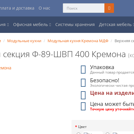
плата и доставка
О нас
ьня
Офисная мебель
Системы хранения
Детская мебель
и
Модульные кухни
Модульная кухня Кремона МДФ
Верхняя с
 секция Ф-89-ШВП 400 Кремона
(к
Упаковка
Данный товар продается
Безопасно!
Экологически чистая пр
Цена на издел
Цена может быт
Точную цену уточняйт
Цвет