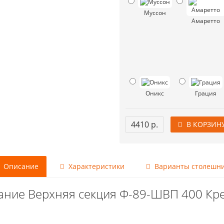
Муссон
Амаретто
Оникс
Грация
4410 р.
В КОРЗИН
Описание
Характеристики
Варианты столешн
ание Верхняя секция Ф-89-ШВП 400 Кр