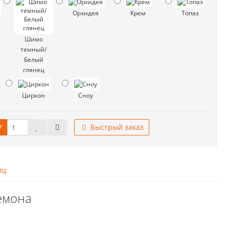
Орхидея
Крем
Топаз
Шимо
темный/
Белый
глянец
Циркон
Сноу
У
Быстрый заказ
иц
емона