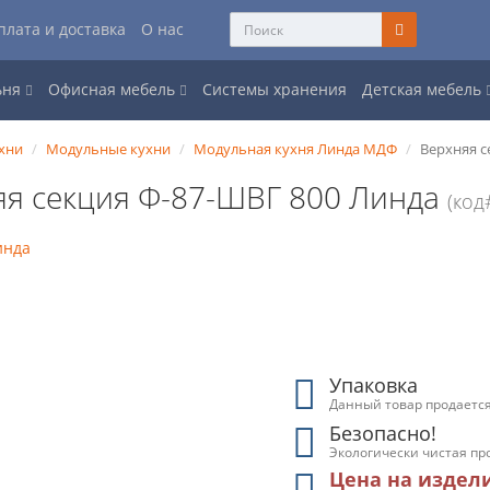
плата и доставка
О нас
ьня
Офисная мебель
Системы хранения
Детская мебель
хни
Модульные кухни
Модульная кухня Линда МДФ
Верхняя с
яя секция Ф-87-ШВГ 800 Линда
(код
Упаковка
Данный товар продается
Безопасно!
Экологически чистая пр
Цена на издел