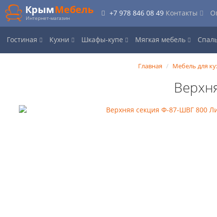
Крым
Мебель
+7 978 846 08 49
Контакты
О
Интернет-магазин
Гостиная
Кухни
Шкафы-купе
Мягкая мебель
Спал
Главная
Мебель для ку
Верхн