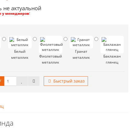
ь не актуальной
е у менеджеров
!
Белый
Гранат
Фиолетовый
Баклажан
металлик
металлик
металлик
глянец
У
Быстрый заказ
иц
инда