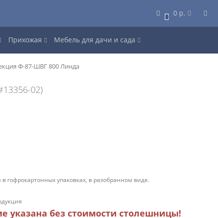
0 р.
0
Прихожая
Мебель для дачи и сада
екция Ф-87-ШВГ 800 Линда
#13356-02)
 в гофрокартонных упаковках, в разобранном виде.
одукция
ие указана без стоимости столешницы!