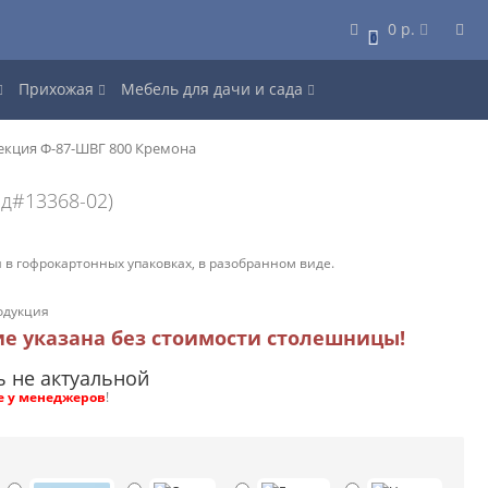
0 р.
0
Прихожая
Мебель для дачи и сада
екция Ф-87-ШВГ 800 Кремона
од#13368-02)
 в гофрокартонных упаковках, в разобранном виде.
одукция
ие указана без стоимости столешницы!
ь не актуальной
е у менеджеров
!