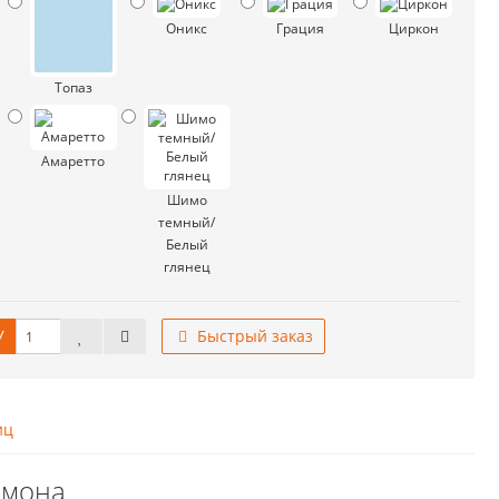
Оникс
Грация
Циркон
Топаз
Амаретто
Шимо
темный/
Белый
глянец
У
Быстрый заказ
иц
емона