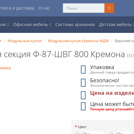
плата и доставка
О нас
ьня
Офисная мебель
Системы хранения
Детская мебель
и
Модульные кухни
Модульная кухня Кремона МДФ
Верхняя с
я секция Ф-87-ШВГ 800 Кремона
(к
Упаковка
Данный товар продается
Безопасно!
Экологически чистая пр
Цена на издел
Цена может быт
Точную цену уточняйт
Цвет