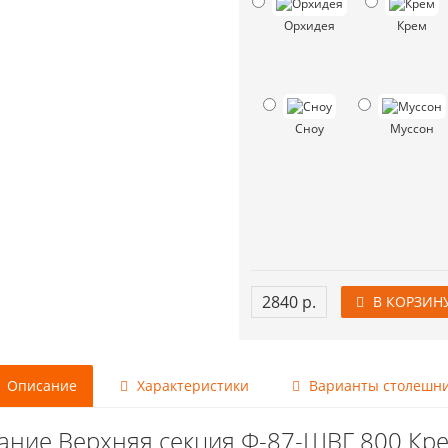
Орхидея
Крем
Сноу
Муссон
2840 р.
В КОРЗИН
Описание
Характеристики
Варианты столешн
ание Верхняя секция Ф-87-ШВГ 800 Кр