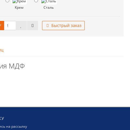
Крем
Сталь
У
Быстрый заказ
иц
рия МДФ
КУ
сь на рассылку