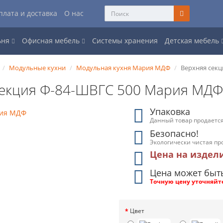
плата и доставка
О нас
ьня
Офисная мебель
Системы хранения
Детская мебель
Модульные кухни
Модульная кухня Мария МДФ
Верхняя сек
секция Ф-84-ШВГС 500 Мария МД
Упаковка
Данный товар продается
Безопасно!
Экологически чистая пр
Цена на издел
Цена может быт
Точную цену уточняйт
Цвет