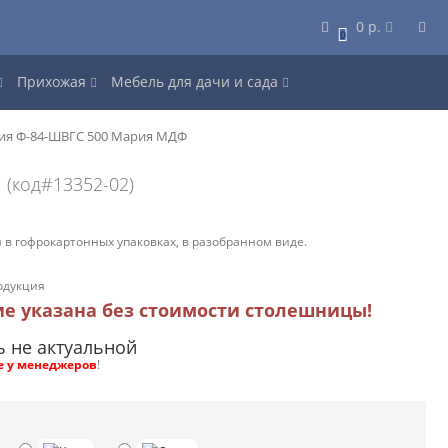
0 р.
0
Прихожая
Мебель для дачи и сада
ция Ф-84-ШВГС 500 Мария МДФ
Ф
(код#13352-02)
 в гофрокартонных упаковках, в разобранном виде.
одукция
ие указана без стоимости столешницы!
ь не актуальной
е у менеджеров
!