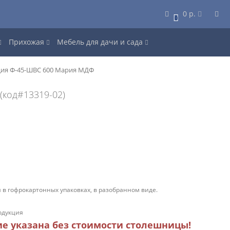
0 р.
0
Прихожая
Мебель для дачи и сада
ция Ф-45-ШВС 600 Мария МДФ
Ф
(код#13319-02)
 в гофрокартонных упаковках, в разобранном виде.
одукция
ие указана без стоимости столешницы!