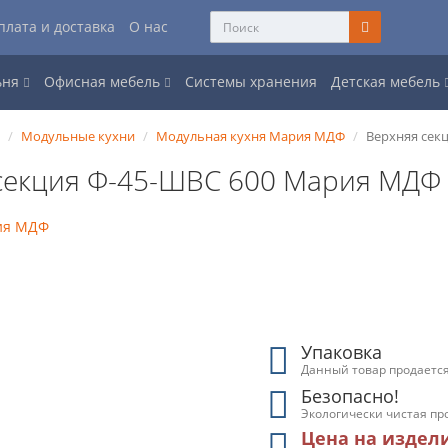
плата и доставка
О нас
ьня
Офисная мебель
Системы хранения
Детская мебель
и
Модульные кухни
Модульная кухня Мария МДФ
Верхняя сек
секция Ф-45-ШВС 600 Мария МД
Упаковка
Данный товар продается
Безопасно!
Экологически чистая пр
Цена на издел