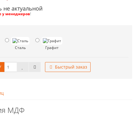
ь не актуальной
е у менеджеров
!
Сталь
Графит
У
Быстрый заказ
иц
рия МДФ