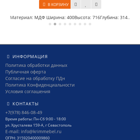
В КОРЗИНУ
атериал: МДФ Ширина: 400Высота: 716Глубина: 314..
Матер
ИНФОРМАЦИЯ
Политика обработки данных
Публичная оферта
Согласие на обработку ПДн
Политика Конфиденциальности
Условия соглашения
КОНТАКТЫ
+7(978) 846-08-49
Время работы: Пн-Сб 9:00 - 18:00
ул. Хрусталева 159-А, г Севастополь
E-mail: info@krimmebel.ru
ОГРН: 315920400009860