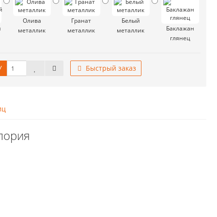
Олива
Гранат
Белый
й
Баклажан
металлик
металлик
металлик
глянец
У
Быстрый заказ
иц
лория