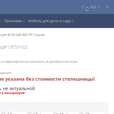
0 р.
0
Прихожая
Мебель для дачи и сада
кция Ф-20-ШВ 400 ПР Глория
од#13059-02)
 в гофрокартонных упаковках, в разобранном виде.
одукция
ие указана без стоимости столешницы!
ь не актуальной
е у менеджеров
!