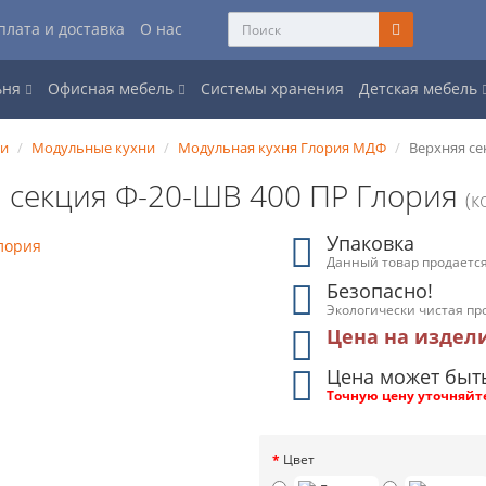
плата и доставка
О нас
ьня
Офисная мебель
Системы хранения
Детская мебель
ни
Модульные кухни
Модульная кухня Глория МДФ
Верхняя се
 секция Ф-20-ШВ 400 ПР Глория
(к
Упаковка
Данный товар продается
Безопасно!
Экологически чистая пр
Цена на издел
Цена может быт
Точную цену уточняйт
Цвет