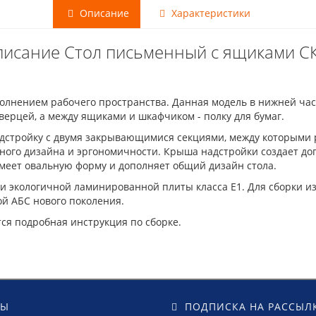
Описание
Характеристики
исание Стол письменный с ящиками С
олнением рабочего пространства. Данная модель в нижней ча
ерцей, а между ящиками и шкафчиком - полку для бумаг.
дстройку с двумя закрывающимися секциями, между которыми р
енного дизайна и эргономичности. Крыша надстройки создает д
имеет овальную форму и дополняет общий дизайн стола.
и экологичной ламинированной плиты класса Е1. Для сборки и
й АБС нового поколения.
тся подробная инструкция по сборке.
ТЫ
ПОДПИСКА НА РАССЫЛ