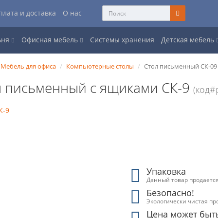
плата и доставка
О нас
ьня
Офисная мебель
Системы хранения
Детская мебель
Мебель для офиса
Компьютерные столы
Стол письменный СК-09
л письменный с ящиками СК-9
(код#
Упаковка
Данный товар продается
Безопасно!
Экологически чистая пр
Цена может быт