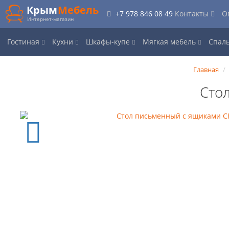
Крым
Мебель
+7 978 846 08 49
Контакты
О
Интернет-магазин
Гостиная
Кухни
Шкафы-купе
Мягкая мебель
Спал
Главная
Сто