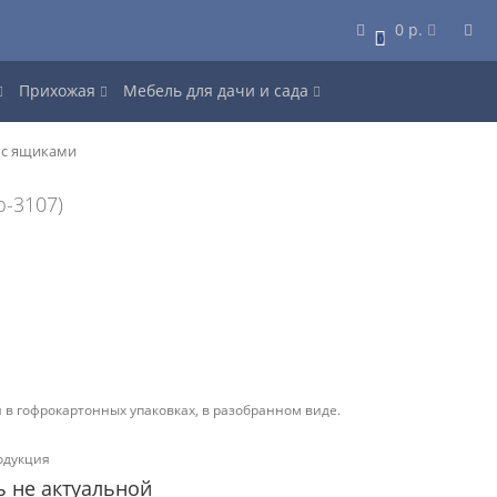
0 р.
0
Прихожая
Мебель для дачи и сада
 с ящиками
p-3107)
 в гофрокартонных упаковках, в разобранном виде.
одукция
ь не актуальной