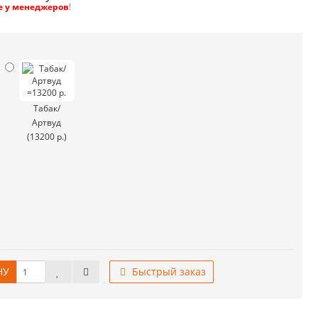
е у менеджеров
!
Табак/
Артвуд
(13200 р.)
НУ
Быстрый заказ