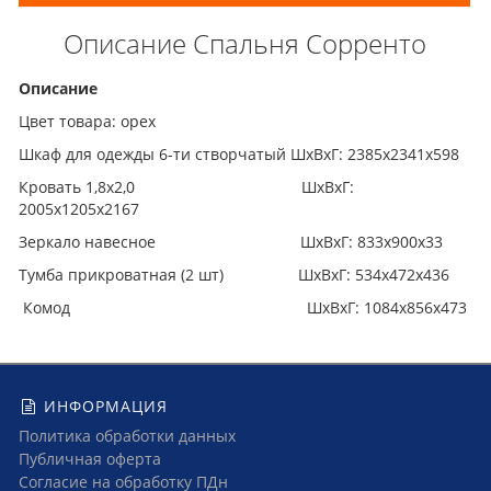
Описание Спальня Сорренто
Описание
Цвет товара: орех
Шкаф для одежды 6-ти створчатый ШхВхГ: 2385х2341х598
Кровать 1,8х2,0 ШхВхГ:
2005х1205х2167
Зеркало навесное ШхВхГ: 833х900х33
Тумба прикроватная (2 шт) ШхВхГ: 534х472х436
Комод ШхВхГ: 1084х856х473
ИНФОРМАЦИЯ
Политика обработки данных
Публичная оферта
Согласие на обработку ПДн