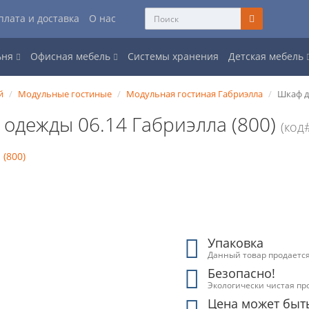
плата и доставка
О нас
ьня
Офисная мебель
Системы хранения
Детская мебель
й
Модульные гостиные
Модульная гостиная Габриэлла
Шкаф д
 одежды 06.14 Габриэлла (800)
(код
Упаковка
Данный товар продается
Безопасно!
Экологически чистая пр
Цена может быт