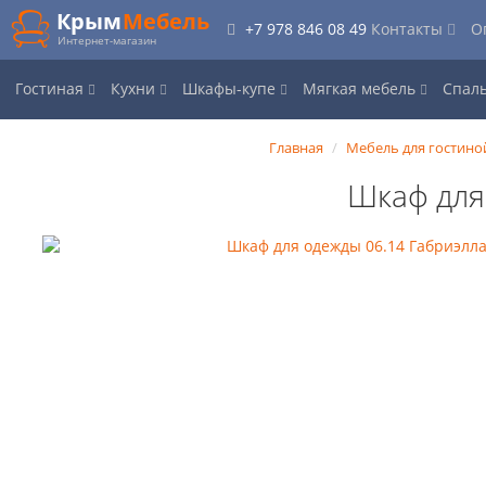
Крым
Мебель
+7 978 846 08 49
Контакты
О
Интернет-магазин
Гостиная
Кухни
Шкафы-купе
Мягкая мебель
Спал
Главная
Мебель для гостино
Шкаф для