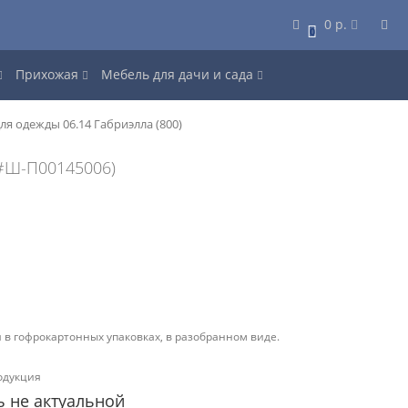
0 р.
0
Прихожая
Мебель для дачи и сада
ля одежды 06.14 Габриэлла (800)
#Ш-П00145006)
 в гофрокартонных упаковках, в разобранном виде.
одукция
ь не актуальной