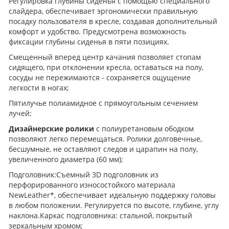
Регулировка глубины сиденья с помощью специального
слайдера, обеспечивает эргономически правильную
посадку пользователя в кресле, создавая дополнительный
комфорт и удобство. Предусмотрена возможность
фиксации глубины сиденья в пяти позициях.
Смещенный вперед центр качания позволяет стопам
сидящего, при отклонении кресла, оставаться на полу,
сосуды не пережимаются - сохраняется ощущение
легкости в ногах;
Пятилучье полиамидное с прямоугольным сечением
лучей;
Дизайнерские ролики
с полиуретановым ободком
позволяют легко перемещаться. Ролики долговечные,
бесшумные, не оставляют следов и царапин на полу,
увеличенного диаметра (60 мм);
Подголовник:Съемный 3D подголовник из
перфорированного износостойкого материала
NewLeather*, обеспечивает идеальную поддержку головы
в любом положении. Регулируется по высоте, глубине, углу
наклона.Каркас подголовника: стальной, покрытый
зеркальным хромом;