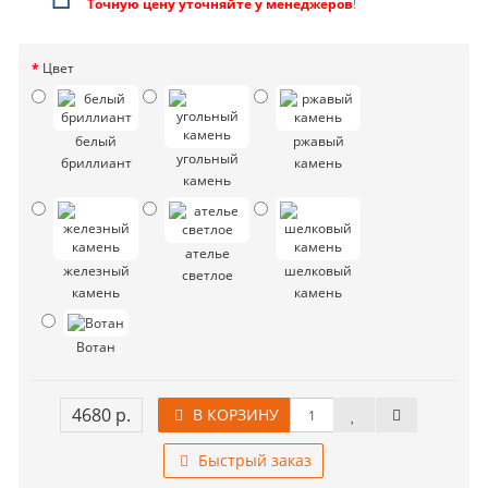
Точную цену уточняйте у менеджеров
!
Цвет
белый
ржавый
угольный
бриллиант
камень
камень
ателье
железный
шелковый
светлое
камень
камень
Вотан
4680 р.
В КОРЗИНУ
Быстрый заказ