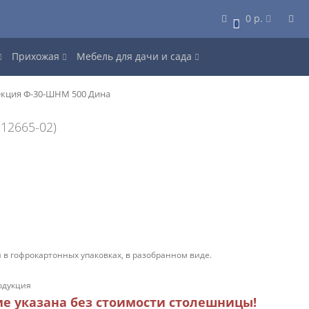
0 р.
0
Прихожая
Мебель для дачи и сада
екция Ф-30-ШНМ 500 Дина
#12665-02)
 в гофрокартонных упаковках, в разобранном виде.
одукция
ие указана без стоимости столешницы!