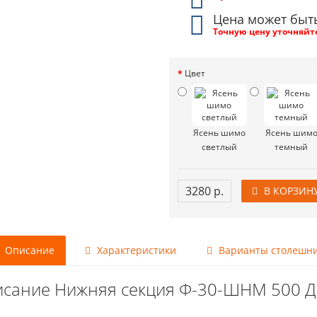
Цена может быт
Точную цену уточняйт
Цвет
Ясень шимо
Ясень шим
светлый
темный
3280 р.
В КОРЗИН
Описание
Характеристики
Варианты столешн
сание Нижняя секция Ф-30-ШНМ 500 