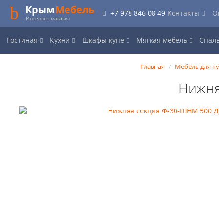
Крым
Мебель
+7 978 846 08 49
Контакты
О
Интернет-магазин
Гостиная
Кухни
Шкафы-купе
Мягкая мебель
Спал
Главная
Мебель для к
Нижня