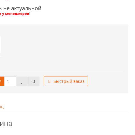
ь не актуальной
е у менеджеров
!
о
У
Быстрый заказ
иц
Дина