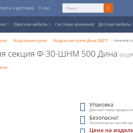
плата и доставка
О нас
ьня
Офисная мебель
Системы хранения
Детская мебель
ухни
Модульные кухни
Модульная кухня Дина ЛДСП
Нижняя с
я секция Ф-30-ШНМ 500 Дина
(код
Упаковка
Данный товар продается
Безопасно!
Экологически чистая пр
Цена на издел