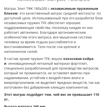
Матрас Элит ТФК 180x200 с
независимым пружинным
блоком
это качественный матрас средней жесткости по
доступной цене. Использованный при его разработке блок
независимых пружин TFK обеспечит хорошие
поддерживающие свойства, поскольку каждая из них
работает автономно. Благодаря эргономическим
особенностям этого матраса, вся мышечная система
человека за время отдыха расслабляется и
восстанавливается. Тело после сна крепкое и
наполненное силой.
В состав, кроме пружин TFK, вошли
кокосовая койра
и
инновационный нетканый материал фортплит,
специально разработанный для производства матрасов,
который не проминается, не оставляет вмятин при
надавливании, устойчив к воздействию влаги и
микроорганизмов, не выделяет вредных веществ, так как
изготовлен без добавления клеящих компонентов.
Этот матрас подойдет тем, чей вес не превышает 110
кг,
Высота матраса 240 мм.