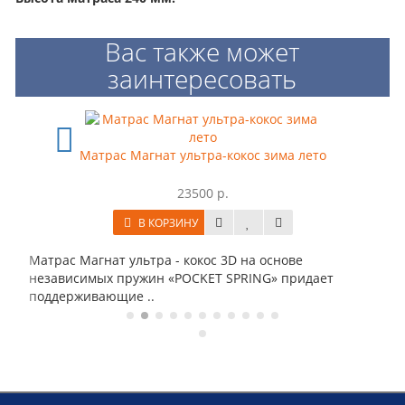
Вас также может
заинтересовать
Матрас Магнат ультра-кокос зима лето
23500 р.
В КОРЗИНУ
Состав:
рас Магнат ультра - кокос 3D на основе
холлофа
ависимых пружин «POCKET SPRING» придает
Наполни
ддерживающие ..