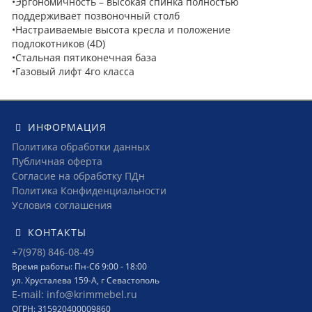
•Эргономичность – высокая спинка полностью
поддерживает позвоночный столб
•Настраиваемые высота кресла и положение
подлокотников (4D)
•Стальная пятиконечная база
•Газовый лифт 4го класса
ИНФОРМАЦИЯ
Политика обработки данных
Публичная оферта
Согласие на обработку ПДн
Политика Конфиденциальности
Условия соглашения
КОНТАКТЫ
+7(978) 846-08-49
Время работы: Пн-Сб 9:00 - 18:00
ул. Хрусталева 159-А, г Севастополь
E-mail: info@krimmebel.ru
ОГРН: 315920400009860