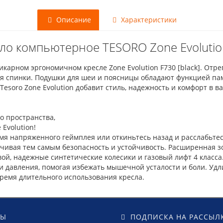
Описание
Характеристики
о компьютерное TESORO Zone Evolution
арном эргономичном кресле Zone Evolution F730 [black]. Отре
спинки. Подушки для шеи и поясницы обладают функцией памя
esoro Zone Evolution добавит стиль, надежность и комфорт в в
о пространства,
Evolution!
мя напряженного геймплея или откиньтесь назад и расслабьтес
ечивая тем самым безопасность и устойчивость. Расширенная зо
вой, надежные синтетические колесики и газовый лифт 4 класс
и давления, помогая избежать мышечной усталости и боли. Уд
время длительного использования кресла.
ТЫ
ПОДПИСКА НА РАССЫЛ