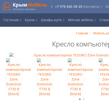
Крым
Мебель
+7 978 846 08 49
Контакты
О
Интернет-магазин
Гостиная
Кухни
Шкафы-купе
Мягкая мебель
Спал
Главная
Мебель дл
Кресло компьютер