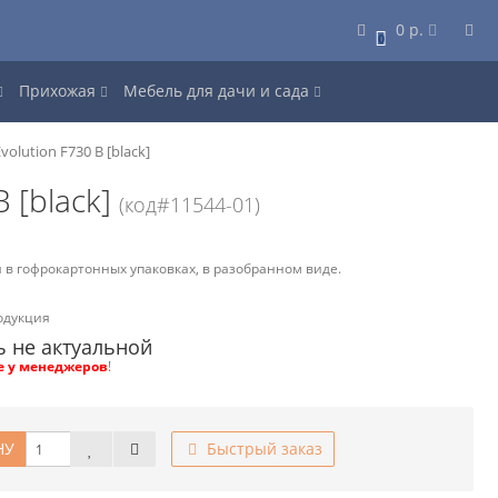
0 р.
0
Прихожая
Мебель для дачи и сада
lution F730 B [black]
 [black]
(код#11544-01)
 в гофрокартонных упаковках, в разобранном виде.
одукция
ь не актуальной
е у менеджеров
!
НУ
Быстрый заказ