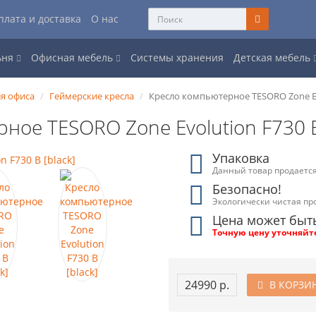
плата и доставка
О нас
ьня
Офисная мебель
Системы хранения
Детская мебель
я офиса
Геймерские кресла
Кресло компьютерное TESORO Zone Evo
ное TESORO Zone Evolution F730 B
Упаковка
Данный товар продается
Безопасно!
Экологически чистая пр
Цена может быт
Точную цену уточняйт
24990 р.
В КОРЗИ