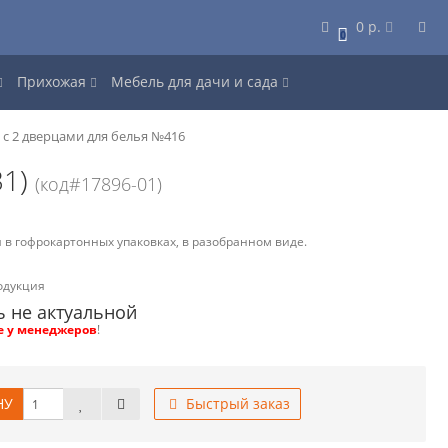
0 р.
0
Прихожая
Мебель для дачи и сада
с 2 дверцами для белья №416
31)
(код#17896-01)
 в гофрокартонных упаковках, в разобранном виде.
одукция
ь не актуальной
е у менеджеров
!
НУ
Быстрый заказ