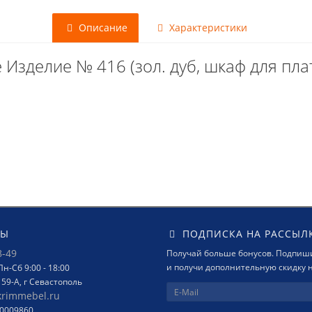
Описание
Характеристики
Изделие № 416 (зол. дуб, шкаф для пла
ТЫ
ПОДПИСКА НА РАССЫЛ
8-49
Получай больше бонусов. Подпиши
и получи дополнительную скидку н
н-Сб 9:00 - 18:00
159-А, г Севастополь
krimmebel.ru
00009860