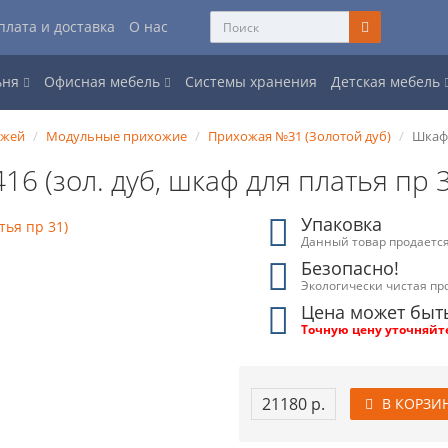
плата и доставка
О нас
ьня
Офисная мебель
Системы хранения
Детская мебель
ожей
Модульные прихожие
Прихожая №31 (Золотой дуб)
Шкаф 
16 (зол. дуб, шкаф для платья пр 
Упаковка
Данный товар продается
Безопасно!
Экологически чистая пр
Цена может быт
Точную цену уточняйт
21180 р.
В КОРЗИ