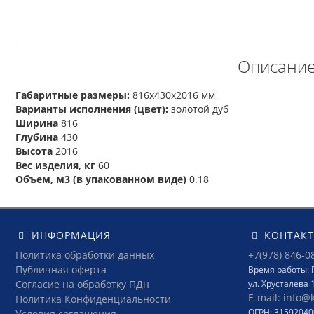
Описание 
Габаритные размеры:
816х430х2016 мм
Варианты исполнения (цвет):
золотой дуб
Ширина
816
Глубина
430
Высота
2016
Вес изделия, кг
60
Объем, м3 (в упакованном виде)
0.18
ИНФОРМАЦИЯ
КОНТАК
Политика обработки данных
+7(978) 846-0
Публичная оферта
Время работы: П
Согласие на обработку ПДн
ул. Хрусталева 
E-mail: info@
Политика Конфиденциальности
ОГРН: 3159204
Условия соглашения