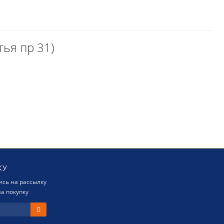
тья пр 31)
КУ
сь на рассылку
а покупку