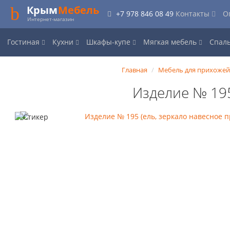
Крым
Мебель
+7 978 846 08 49
Контакты
О
Интернет-магазин
Гостиная
Кухни
Шкафы-купе
Мягкая мебель
Спал
Главная
Мебель для прихожей
Изделие № 195