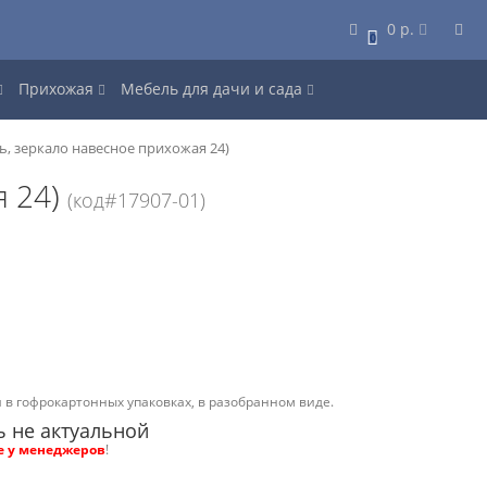
0 р.
0
Прихожая
Мебель для дачи и сада
ь, зеркало навесное прихожая 24)
я 24)
(код#17907-01)
 в гофрокартонных упаковках, в разобранном виде.
ь не актуальной
е у менеджеров
!