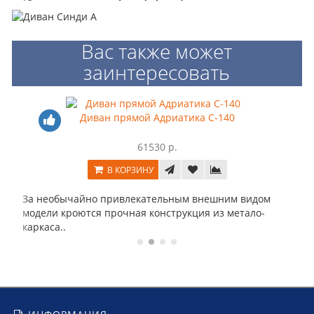
Вас также может
заинтересовать
Диван прямой Адриатика С-140
61530 р.
В КОРЗИНУ
За необычайно привлекательным внешним видом
модели кроются прочная конструкция из метало-
Ди
каркаса..
ди